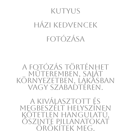
KUTYUS
HÁZI KEDVENCEK
FOTÓZÁSA
A fotózás történhet
műteremben, saját
környezetben, lakásban
vagy szabadtéren.
A kiválasztott és
megbeszélt helyszínen
kötetlen hangulatú,
őszinte pillanatokat
örökítek meg.