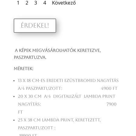
1
2
3
4
Következő
ÉRDEKEL!
A képek megvásárolhatók keretezve,
paszpartuzva.
Méretek:
13 x 18 cm-es eredeti ezüstbromid nagyítás
A/4 paszpartuzott: 4900 Ft
20 x 30 cm A/4 digitalizált lambda print
nagyítás: 7900
Ft
25 x 38 cm lambda print, keretezett,
paszpartuzott :
19900 Ft