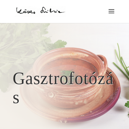
Gasztrofotózá
s